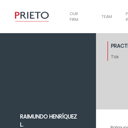
OUR
P
TEAM
FIRM
I
PRACT
Tax
RAIMUNDO HENRÍQUEZ
L.
Raimund