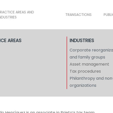
RACTICE AREAS AND
TRANSACTIONS
PUBL
NDUSTRIES
ICE AREAS
INDUSTRIES
Corporate reorganiza
and family groups
Asset management
Tax procedures
Philanthropy and non
organizations
o Henríquez is an associate in Prieto’s tax team.