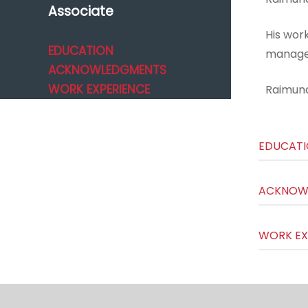
Associate
His wor
EDUCATION
managem
ACKNOWLEDGMENTS
WORK EXPERIENCE
Raimundo
EDUCAT
ACKNOW
WORK EX